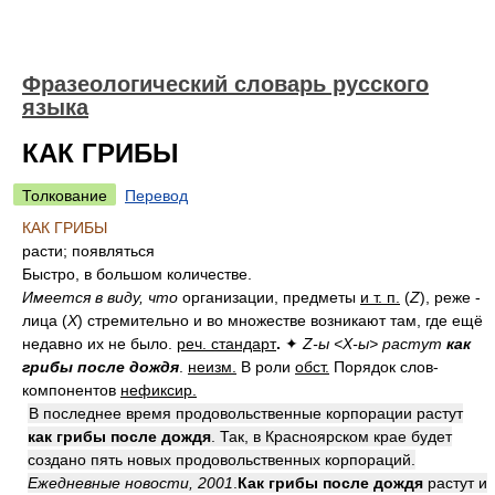
Фразеологический словарь русского
языка
КАК ГРИБЫ
Толкование
Перевод
КАК ГРИБЫ
расти; появляться
Быстро, в большом количестве.
Имеется в виду, что
организации, предметы
и т. п.
(
Z
), реже -
лица (
Х
) стремительно и во множестве возникают там, где ещё
недавно их не было.
реч. стандарт
.
✦
Z-ы <X-ы> растут
как
грибы после дождя
.
неизм.
В роли
обст.
Порядок слов-
компонентов
нефиксир.
В последнее время продовольственные корпорации растут
как грибы после дождя
. Так, в Красноярском крае будет
создано пять новых продовольственных корпораций.
Ежедневные новости, 2001
.
Как грибы после дождя
растут и