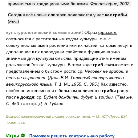
причиняемых традиционными банками.
Фронт-офис, 2002
.
Сегодня всё новые олигархи появляются у нас
как грибы
.
(
Реч.
)
культурологический комментарий:
Образ
фразеол.
соотносится с растительным кодом культуры,
т. е.
с
совокупностью имён растений или их частей, которые несут в
дополнение к их природным свойствам функционально
значимые для культуры смыслы, придающие этим именам
роль знаков "языка" культуры. В этом коде
гриб
связывается с
представлением о быстром росте;
ср.
Человек не грибок, в
день не вырастет.
(
Даль В.И. Толковый словарь живого
великорусского языка. Т. 1.
М.
, 1955. С. 395
.) Как известно,
особенно интенсивно и в большом количестве
грибы
растут
после дождя
;
ср.
Будет дождичек, будут и грибки.
(
Там же.
С. 453.
)
автор:
Д. Б. Гудков
Большой фразеологический словарь русского языка. — М.: АСТ-Пресс
.
Е.Н.
Телия
.
2006
.
Игры ⚽
Поможем решить контрольную работу