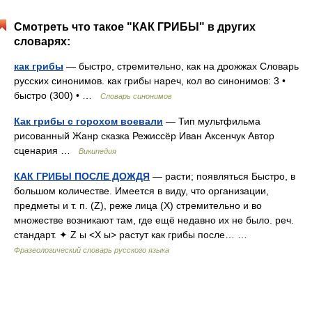
Смотреть что такое "КАК ГРИБЫ" в других
словарях:
как грибы
— быстро, стремительно, как на дрожжах Словарь
русских синонимов. как грибы нареч, кол во синонимов: 3 •
быстро (300) • …
Словарь синонимов
Как грибы с горохом воевали
— Тип мультфильма
рисованный Жанр сказка Режиссёр Иван Аксенчук Автор
сценария …
Википедия
КАК ГРИБЫ ПОСЛЕ ДОЖДЯ
— расти; появляться Быстро, в
большом количестве. Имеется в виду, что организации,
предметы и т. п. (Z), реже лица (Х) стремительно и во
множестве возникают там, где ещё недавно их не было. реч.
стандарт. ✦ Z ы <X ы> растут как грибы после… …
Фразеологический словарь русского языка