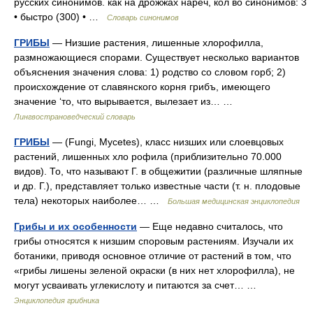
русских синонимов. как на дрожжах нареч, кол во синонимов: 3
• быстро (300) • …
Словарь синонимов
ГРИБЫ
— Низшие растения, лишенные хлорофилла,
размножающиеся спорами. Существует несколько вариантов
объяснения значения слова: 1) родство со словом горб; 2)
происхождение от славянского корня грибъ, имеющего
значение ‘то, что вырывается, вылезает из… …
Лингвострановедческий словарь
ГРИБЫ
— (Fungi, Mycetes), класс низших или слоевцовых
растений, лишенных хло рофила (приблизительно 70.000
видов). То, что называют Г. в общежитии (различные шляпные
и др. Г.), представляет только известные части (т. н. плодовые
тела) некоторых наиболее… …
Большая медицинская энциклопедия
Грибы и их особенности
— Еще недавно считалось, что
грибы относятся к низшим споровым растениям. Изучали их
ботаники, приводя основное отличие от растений в том, что
«грибы лишены зеленой окраски (в них нет хлорофилла), не
могут усваивать углекислоту и питаются за счет… …
Энциклопедия грибника